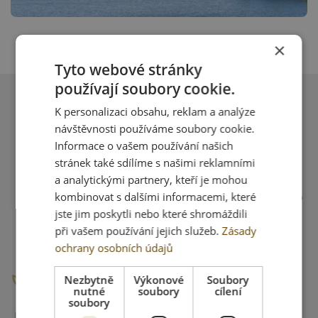
×
Tyto webové stránky
používají soubory cookie.
K personalizaci obsahu, reklam a analýze
návštěvnosti používáme soubory cookie.
Hotelové služby
Informace o vašem používání našich
stránek také sdílíme s našimi reklamními
a analytickými partnery, kteří je mohou
kombinovat s dalšími informacemi, které
Ubytování od 15.00 hod. a vyklizení pokojů do
jste jim poskytli nebo které shromáždili
10.00 hod.
při vašem používání jejich služeb.
Zásady
ochrany osobních údajů
Wellness & Spa centrum
Nezbytně
Výkonové
Soubory
nutné
soubory
cílení
soubory