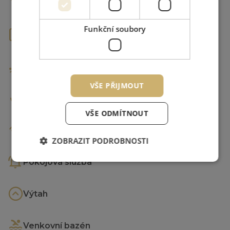
Hotelová restaurace a lobby
Funkční soubory
Parkoviště zdarma
Masáže
VŠE PŘIJMOUT
Kongresové prostory až pro 350 osob
VŠE ODMÍTNOUT
Wi-Fi
ZOBRAZIT PODROBNOSTI
Pokojová služba
Výtah
Venkovní bazén