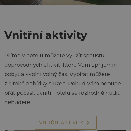
Kontakt
a
v
+420 469 676 327
Vnitřní aktivity
recepce@jezerka.cz
i
Rezervace
g
Přímo v hotelu můžete využít spoustu
a
doprovodných aktivit, které Vám zpříjemní
pobyt a vyplní volný čas. Vybírat můžete
c
z široké nabídky služeb. Pokud Vám nebude
e
přát počasí, uvnitř hotelu se rozhodně nudit
nebudete.
VNITŘNÍ AKTIVITY