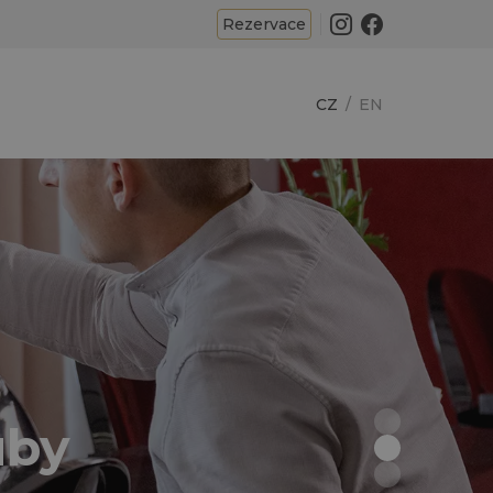
Rezervace
CZ
EN
uby