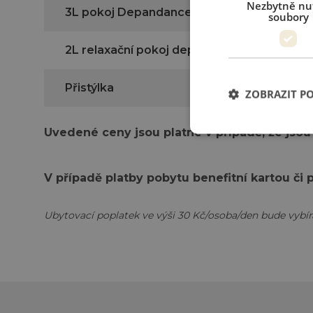
Nezbytně nu
3L pokoj Depandance
soubory
2L relaxační pokoj depandance
Přistýlka
ZOBRAZIT P
Uvedené ceny jsou platné v případě, že jso
V případě platby pobytu benefitní kartou č
Ubytovací poplatek ve výši 30 Kč/osoba/den bude vybírán 