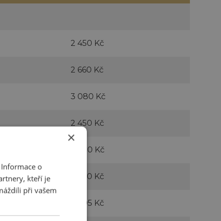
2 450 Kč
2 660 Kč
3 080 Kč
2 450 Kč
×
3 220 Kč
 Informace o
5 320 Kč
tnery, kteří je
máždili při vašem
2 205
Kč