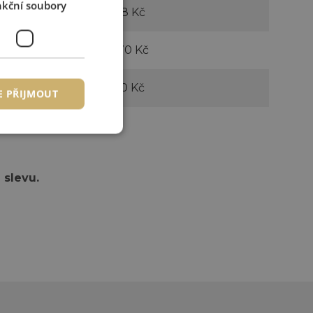
kční soubory
2 128 Kč
2 870 Kč
1 470 Kč
E PŘIJMOUT
 slevu.