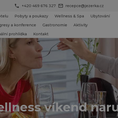
+420 469 676 327
recepce@jezerka.cz
telu
Pobyty a poukazy
Wellness & Spa
Ubytování
gresy a konference
Gastronomie
Aktivity
uální prohlídka
Kontakt
llness víkend nar