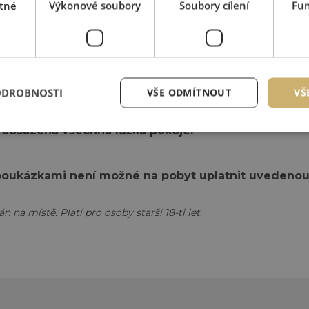
tné
Výkonové soubory
Soubory cílení
Fun
3 234 Kč
4 018 Kč
2 478 Kč
ODROBNOSTI
VŠE ODMÍTNOUT
VŠ
u obsazena všechna lůžka pokoje.
i poukázkami není možné na pobyt uplatnit uvedenou
na místě. Platí pro osoby starší 18-ti let.