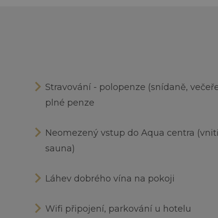
Stravování - polopenze (snídaně, veče
plné penze
Neomezený vstup do Aqua centra (vnitřn
sauna)
Láhev dobrého vína na pokoji
Wifi připojení, parkování u hotelu