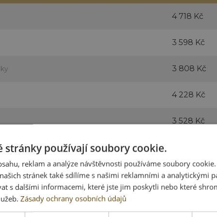
4 718 Kč
3 598 Kč
3 808 Kč
lky
4 228 Kč
3 528 Kč
 stránky používají soubory cookie.
4 368 Kč
obsahu, reklam a analýze návštěvnosti používáme soubory cookie.
6 468 Kč
ašich stránek také sdílíme s našimi reklamními a analytickými par
 s dalšími informacemi, které jste jim poskytli nebo které shro
služeb.
Zásady ochrany osobních údajů
3 353 Kč