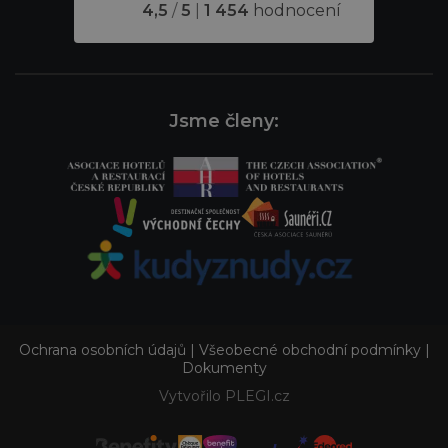
4,5
/
5
|
1 454
hodnocení
Jsme členy:
Ochrana osobních údajů
|
Všeobecné obchodní podmínky
|
Dokumenty
Vytvořilo PLEGI.cz