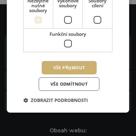
Nezbytně
Výkonové
Soubory
nutné
soubory
cílení
soubory
Kontakt:
Funkční soubory
Hotel JEZERKA s.r.o.
Ústupky 278
538 07 Seč
VŠE PŘIJMOUT
+420 469 676 327
VŠE ODMÍTNOUT
ZOBRAZIT PODROBNOSTI
recepce@jezerka.cz
Obsah webu: